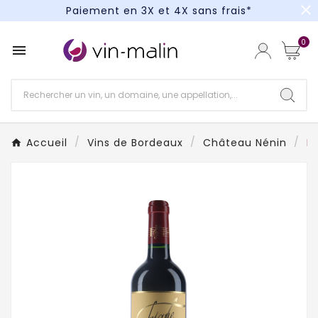
close
Paiement en 3X et 4X sans frais*
Un kit cocktail à gagner : tentez votre chance !
0

Paiement en 3X et 4X sans frais*
Accueil
Vins de Bordeaux
Château Nénin
L