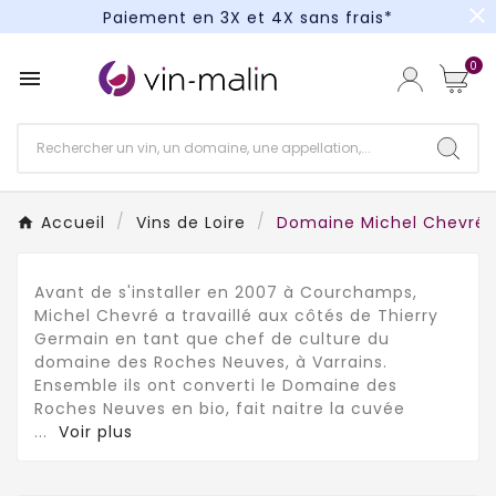
close
Paiement en 3X et 4X sans frais*
Un kit cocktail à gagner : tentez votre chance !
0

Paiement en 3X et 4X sans frais*
Accueil
Vins de Loire
Domaine Michel Chevré
Avant de s'installer en 2007 à Courchamps,
Michel Chevré a travaillé aux côtés de Thierry
Germain en tant que chef de culture du
domaine des Roches Neuves, à Varrains.
Ensemble ils ont converti le Domaine des
Roches Neuves en bio, fait naitre la cuvée
...
Voir plus