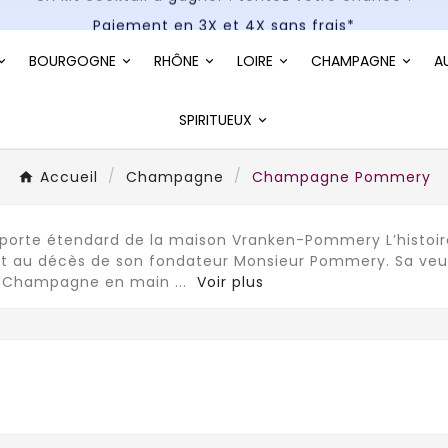
Paiement en 3X et 4X sans frais*
Un kit cocktail à gagner : tentez votre chance !
BOURGOGNE
RHÔNE
LOIRE
CHAMPAGNE
A
Paiement en 3X et 4X sans frais*
SPIRITUEUX
Accueil
Champagne
Champagne Pommery
 porte étendard de la maison Vranken-Pommery L’hist
t au décès de son fondateur Monsieur Pommery. Sa veuve
e Champagne en main
...
Voir plus