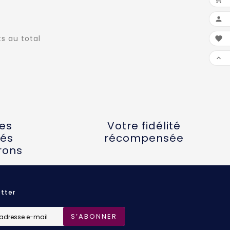

ts au total


tes
Votre fidélité
és
récompensée
rons
tter
S’ABONNER