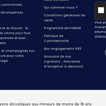
 commandes
Qui sommes-nous ?
 récompenses
Conditions générales de
vente
Vous po
moment.
cot du Roulot : le
Programme de fidélité
informa
de ultime pour tout
Politique de
d'utilis
prendre et bien
Confidentialité
eter
Nos engagements RSE
s et champagnes sur-
ure pour votre
Annuaire de nos
iage
vignerons : domaines
d’exception à découvrir
ssons alcooliques aux mineurs de moins de 18 ans