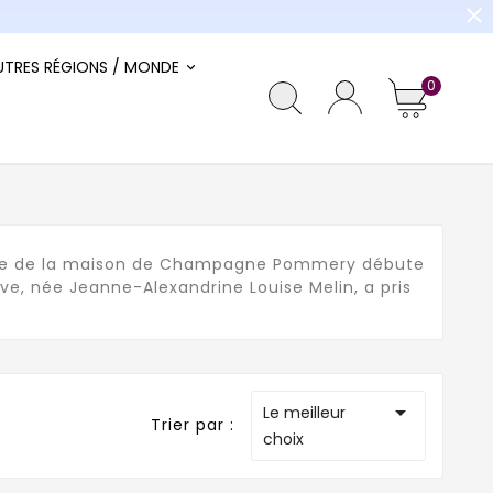
close
UTRES RÉGIONS / MONDE
0
oire de la maison de Champagne Pommery débute
, née Jeanne-Alexandrine Louise Melin, a pris

Le meilleur
Trier par :
choix