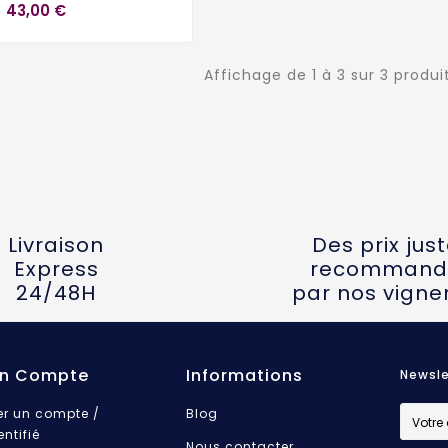
43,00 €
Affichage de 1 à 3 sur 3 produi
Livraison
Des prix jus
Express
recommand
24/48H
par nos vigne
n Compte
Informations
Newsle
er un compte /
Blog
entifié
Nous contacter