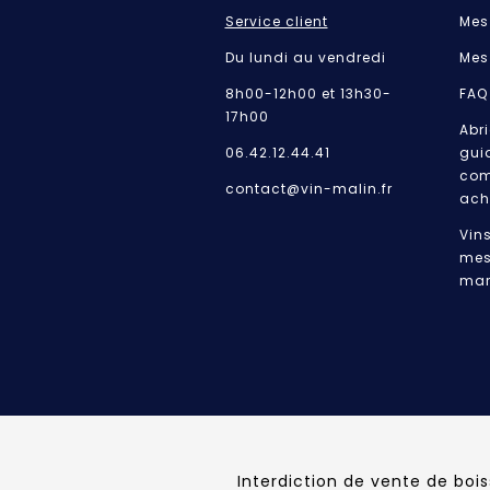
Service client
Mes
Du lundi au vendredi
Mes
8h00-12h00 et 13h30-
FAQ
17h00
Abri
06.42.12.44.41
gui
com
contact@vin-malin.fr
ach
Vin
mes
mar
Interdiction de vente de boi