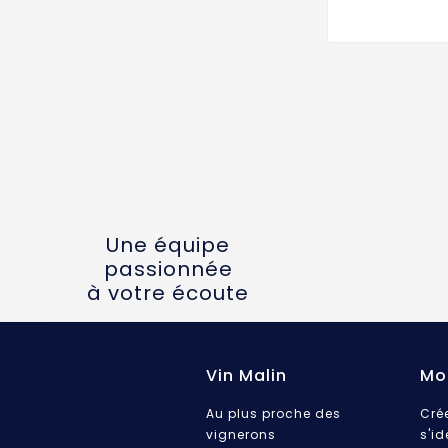
Une équipe
passionnée
à votre écoute
Vin Malin
Mo
Au plus proche des
Cré
vignerons
s'id