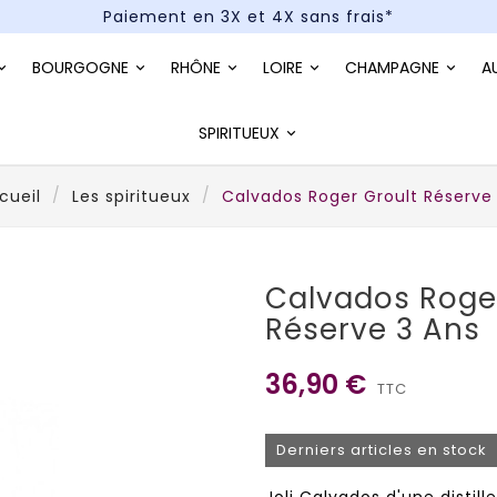
Paiement en 3X et 4X sans frais*
Un kit cocktail à gagner : tentez votre chance !
BOURGOGNE
RHÔNE
LOIRE
CHAMPAGNE
A
Paiement en 3X et 4X sans frais*
SPIRITUEUX
cueil
Les spiritueux
Calvados Roger Groult Réserve
Calvados Roge
Réserve 3 Ans
36,90 €
TTC
Derniers articles en stock
Joli Calvados d'une distil