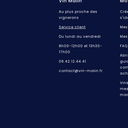
Vin Malin
Mo
Au plus proche des
Cré
vignerons
s'id
Service client
Mes
Du lundi au vendredi
Mes
8h00-12h00 et 13h30-
FAQ
17h00
Abri
06.42.12.44.41
gui
com
contact@vin-malin.fr
ach
Vin
mes
mar