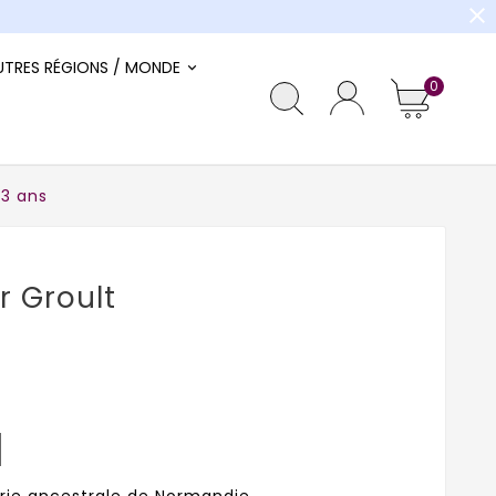
close
UTRES RÉGIONS / MONDE
0
 3 ans
r Groult
lerie ancestrale de Normandie