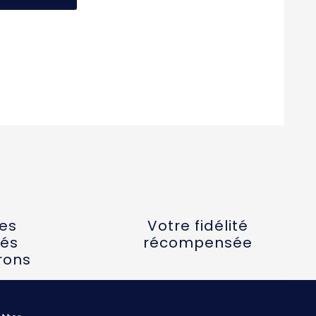
tes
Votre fidélité
és
récompensée
rons