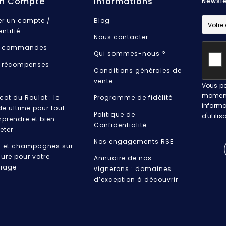
n Compte
Informations
Newsle
er un compte /
Blog
entifié
Nous contacter
 commandes
Qui sommes-nous ?
 récompenses
Conditions générales de
vente
Vous po
moment.
cot du Roulot : le
Programme de fidélité
informa
de ultime pour tout
Politique de
d'utilis
prendre et bien
Confidentialité
eter
Nos engagements RSE
s et champagnes sur-
ure pour votre
Annuaire de nos
iage
vignerons : domaines
d’exception à découvrir