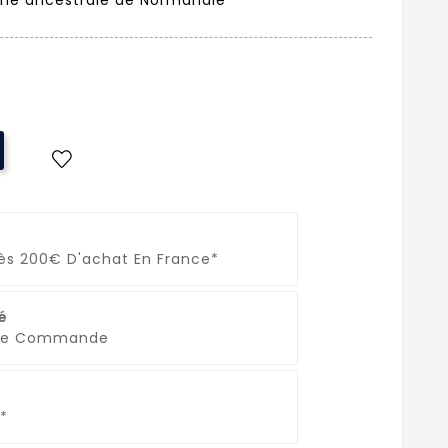
Dès 200€ D'achat En France*
é
que Commande
*