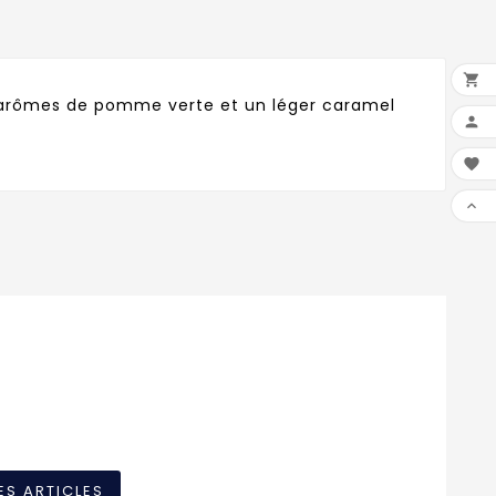

s arômes de pomme verte et un léger caramel



ES ARTICLES