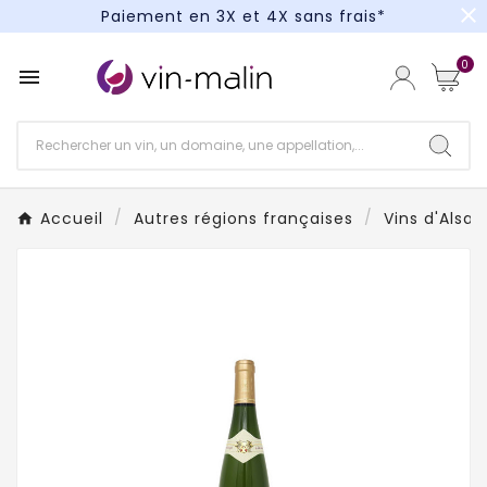
close
Paiement en 3X et 4X sans frais*
Un kit cocktail à gagner : tentez votre chance !
0

Paiement en 3X et 4X sans frais*
Accueil
Autres régions françaises
Vins d'Alsa