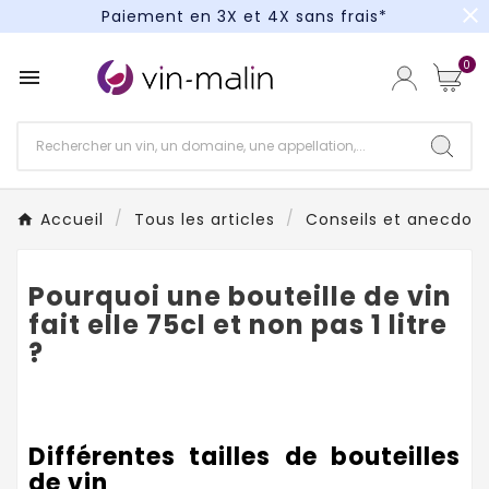
close
Paiement en 3X et 4X sans frais*
Un kit cocktail à gagner : tentez votre chance !
0

Paiement en 3X et 4X sans frais*
Accueil
Tous les articles
Conseils et anecdotes
Pourquoi une bouteille de vin
fait elle 75cl et non pas 1 litre
?
Différentes tailles de bouteilles
de vin