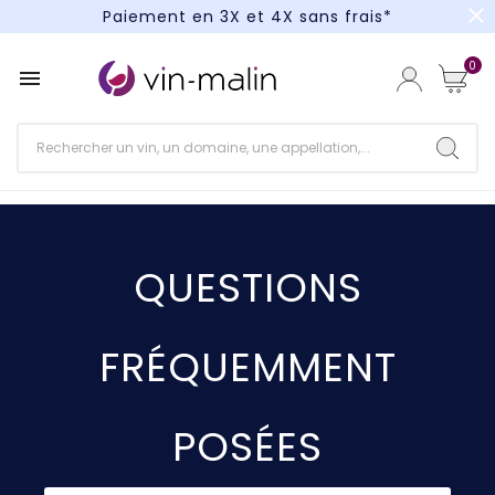
close
Paiement en 3X et 4X sans frais*
Un kit cocktail à gagner : tentez votre chance !
0

Paiement en 3X et 4X sans frais*
QUESTIONS
FRÉQUEMMENT
POSÉES