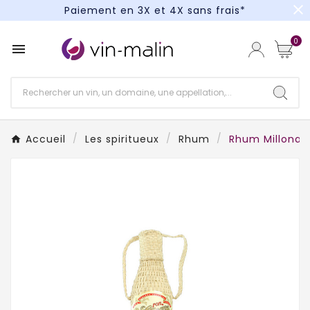
close
Paiement en 3X et 4X sans frais*
Un kit cocktail à gagner : tentez votre chance !
0

Paiement en 3X et 4X sans frais*
Accueil
Les spiritueux
Rhum
Rhum Millonari