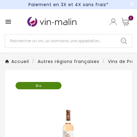
close
Paiement en 3X et 4X sans frais*
Un kit cocktail à gagner : tentez votre chance !
0

Paiement en 3X et 4X sans frais*
Accueil
Autres régions françaises
Vins de Pro
Bio