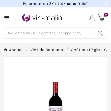
close
Paiement en 3X et 4X sans frais*
Un kit cocktail à gagner : tentez votre chance !
0

Paiement en 3X et 4X sans frais*
Accueil
Vins de Bordeaux
Château L'Église Cli