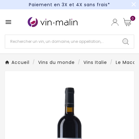
close
Paiement en 3X et 4X sans frais*
Un kit cocktail à gagner : tentez votre chance !
0

Paiement en 3X et 4X sans frais*
Accueil
Vins du monde
Vins Italie
Le Macch