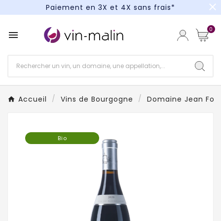
close
Paiement en 3X et 4X sans frais*
Un kit cocktail à gagner : tentez votre chance !
0

Paiement en 3X et 4X sans frais*
Accueil
Vins de Bourgogne
Domaine Jean Four
Bio