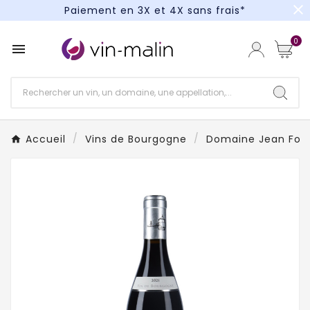
close
Paiement en 3X et 4X sans frais*
Un kit cocktail à gagner : tentez votre chance !
0

Paiement en 3X et 4X sans frais*
Accueil
Vins de Bourgogne
Domaine Jean Four