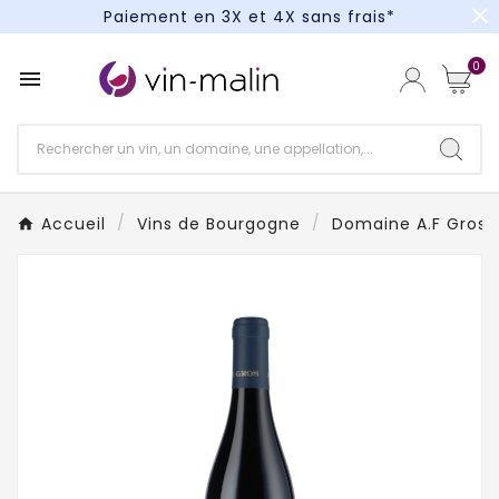
close
Paiement en 3X et 4X sans frais*
Un kit cocktail à gagner : tentez votre chance !
0

Paiement en 3X et 4X sans frais*
Accueil
Vins de Bourgogne
Domaine A.F Gros