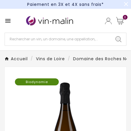
close
Paiement en 3X et 4X sans frais*
Un kit cocktail à gagner : tentez votre chance !
0

Paiement en 3X et 4X sans frais*
Accueil
Vins de Loire
Domaine des Roches Ne
Biodynamie