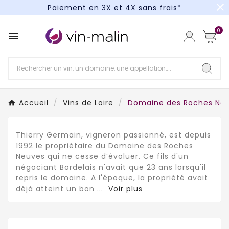
close
Paiement en 3X et 4X sans frais*
Un kit cocktail à gagner : tentez votre chance !
0

Paiement en 3X et 4X sans frais*
Accueil
Vins de Loire
Domaine des Roches Ne
Thierry Germain, vigneron passionné, est depuis
1992 le propriétaire du Domaine des Roches
Neuves qui ne cesse d’évoluer. Ce fils d'un
négociant Bordelais n'avait que 23 ans lorsqu'il
repris le domaine. A l'époque, la propriété avait
déjà atteint un bon
...
Voir plus