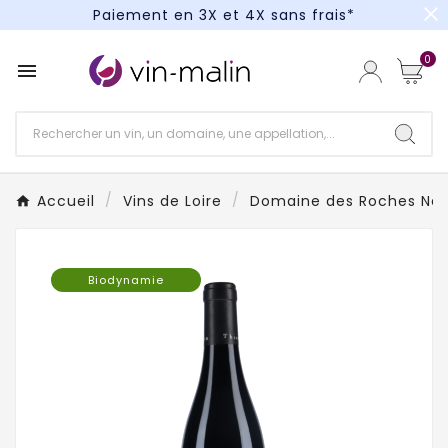
close
Paiement en 3X et 4X sans frais*
Un kit cocktail à gagner : tentez votre chance !
0

Paiement en 3X et 4X sans frais*
Accueil
Vins de Loire
Domaine des Roches Ne
Biodynamie