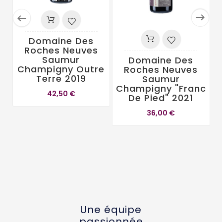


Domaine Des
Roches Neuves
Saumur
Domaine Des
Champigny Outre
Roches Neuves
Terre 2019
Saumur
Champigny "Franc
42,50 €
De Pied" 2021
D
36,00 €
Une équipe
passionnée