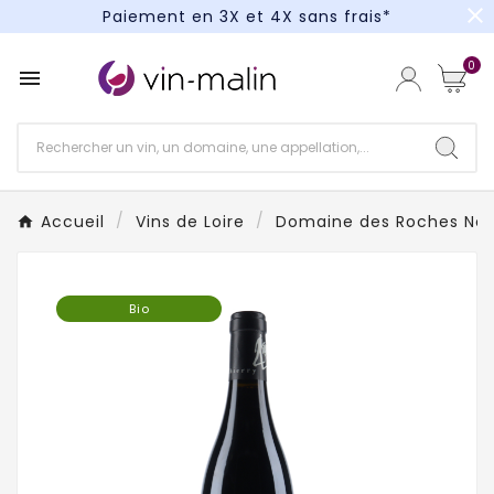
close
Paiement en 3X et 4X sans frais*
Un kit cocktail à gagner : tentez votre chance !
0

Paiement en 3X et 4X sans frais*
Accueil
Vins de Loire
Domaine des Roches Ne
Bio