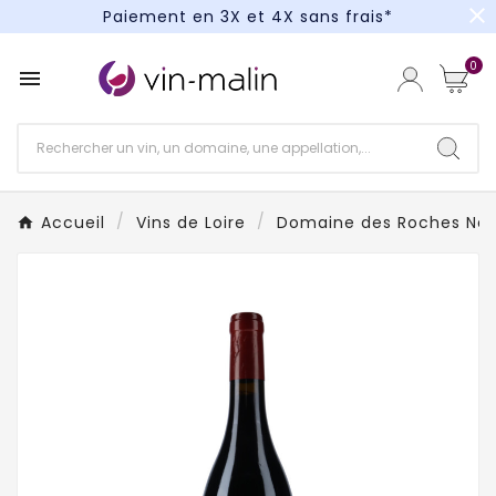
close
Paiement en 3X et 4X sans frais*
Un kit cocktail à gagner : tentez votre chance !
0

Paiement en 3X et 4X sans frais*
Accueil
Vins de Loire
Domaine des Roches Ne