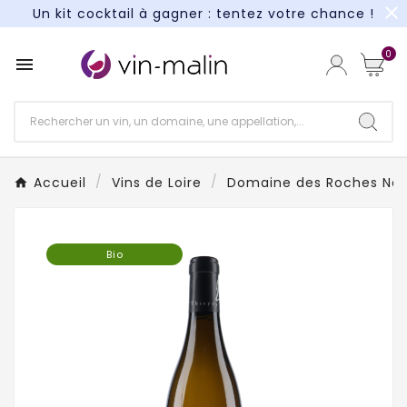
close
Un kit cocktail à gagner : tentez votre chance !
Paiement en 3X et 4X sans frais*
0

Un kit cocktail à gagner : tentez votre chance !
Paiement en 3X et 4X sans frais*
Accueil
Vins de Loire
Domaine des Roches Ne
Bio