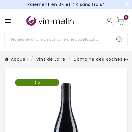
close
Paiement en 3X et 4X sans frais*
Un kit cocktail à gagner : tentez votre chance !
0

Paiement en 3X et 4X sans frais*
Accueil
Vins de Loire
Domaine des Roches Ne
Bio