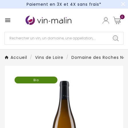
close
Paiement en 3X et 4X sans frais*
Un kit cocktail à gagner : tentez votre chance !
0

Paiement en 3X et 4X sans frais*
Accueil
Vins de Loire
Domaine des Roches Ne
Bio