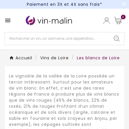
close
Paiement en 3X et 4X sans frais*
Un kit cocktail à gagner : tentez votre chance !
0

Paiement en 3X et 4X sans frais*
Accueil
Vins de Loire
Les blancs de Loire
Le vignoble de la vallée de la Loire possède un
terroir intéressant. Surtout pour les amateurs
de vin blanc. En effet, c’est une des rares
régions de France à produire plus de vins blancs
que de vins rouges (45% de blancs, 22% de
rosés, 21% de rouges Profitant d’un climat
océanique et de sols divers (argile, calcaire et
sable en Touraine et sols crayeux en Anjou, par
exemple), les cépages cultivés sont