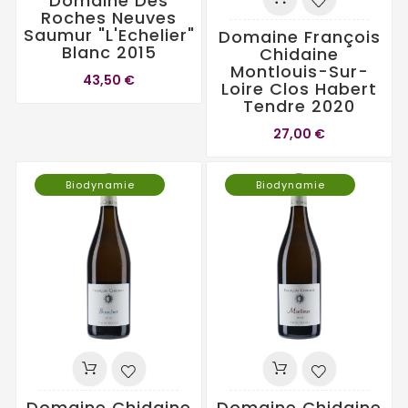
Domaine Des
Roches Neuves
Saumur "L'Echelier"
Domaine François
Blanc 2015
Chidaine
Montlouis-Sur-
43,50 €
Loire Clos Habert
Tendre 2020
27,00 €
Biodynamie
Biodynamie
Domaine Chidaine
Domaine Chidaine