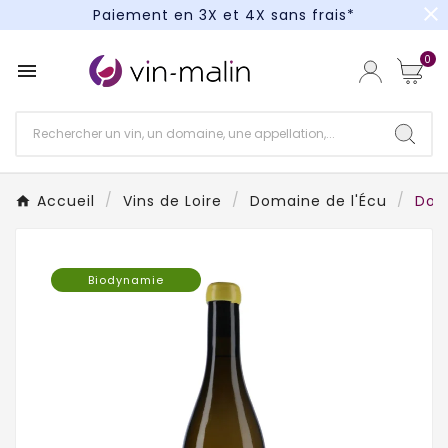
close
Paiement en 3X et 4X sans frais*
Un kit cocktail à gagner : tentez votre chance !
0

Paiement en 3X et 4X sans frais*
Accueil
Vins de Loire
Domaine de l'Écu
Dom
Biodynamie