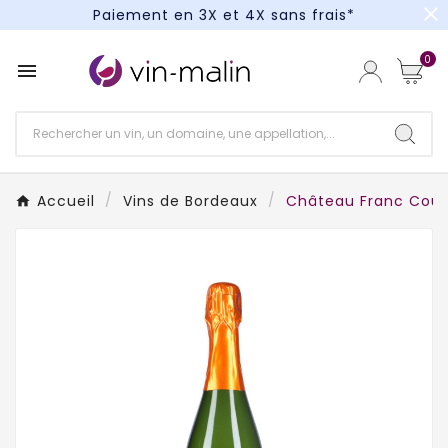
close
Paiement en 3X et 4X sans frais*
Un kit cocktail à gagner : tentez votre chance !
0

Paiement en 3X et 4X sans frais*
Accueil
Vins de Bordeaux
Château Franc Couple