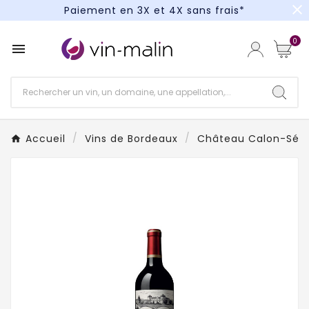
close
Paiement en 3X et 4X sans frais*
Un kit cocktail à gagner : tentez votre chance !
0

Paiement en 3X et 4X sans frais*
Accueil
Vins de Bordeaux
Château Calon-Ség