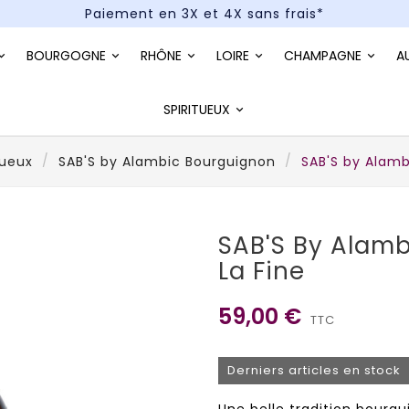
Paiement en 3X et 4X sans frais*
Un kit cocktail à gagner : tentez votre chance !
BOURGOGNE
RHÔNE
LOIRE
CHAMPAGNE
A
Paiement en 3X et 4X sans frais*
SPIRITUEUX
tueux
SAB'S by Alambic Bourguignon
SAB'S by Alamb
SAB'S By Alam
La Fine
59,00 €
TTC
Derniers articles en stock
Une belle tradition bourg