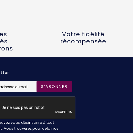
tes
Votre fidélité
és
récompensée
rons
tter
S’ABONNER
uvez vous désinscrire à tout
 Vous trouverez pour cela nos