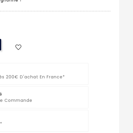
Dès 200€ D'achat En France*
é
que Commande
*