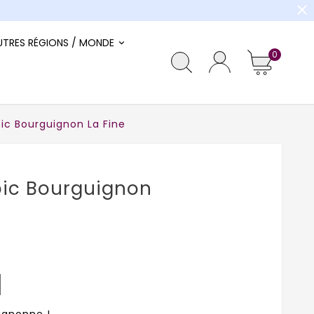
close
UTRES RÉGIONS / MONDE
0
ic Bourguignon La Fine
bic Bourguignon
uignonne !