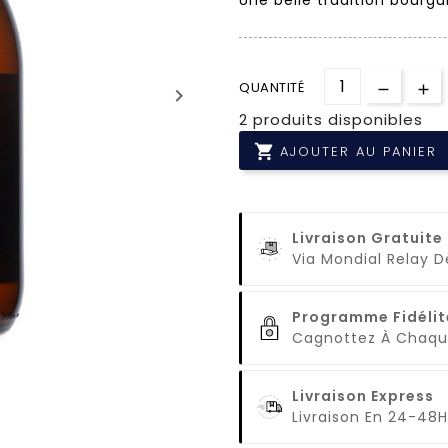
QUANTITÉ
keyboard_arrow_right
2 produits disponibles

AJOUTER AU PANIER
Livraison Gratuite
Via Mondial Relay 
Programme Fidélit
Cagnottez À Cha
Livraison Express
Livraison En 24-48H