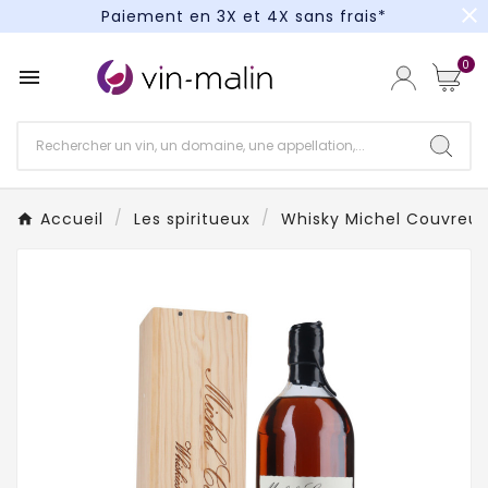
close
Paiement en 3X et 4X sans frais*
Un kit cocktail à gagner : tentez votre chance !
0

Paiement en 3X et 4X sans frais*
Accueil
Les spiritueux
Whisky Michel Couvreur