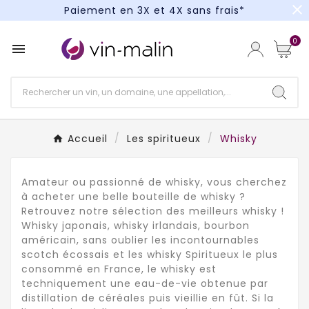
close
Paiement en 3X et 4X sans frais*
Un kit cocktail à gagner : tentez votre chance !
0

Paiement en 3X et 4X sans frais*
Accueil
Les spiritueux
Whisky
Amateur ou passionné de whisky, vous cherchez
à acheter une belle bouteille de whisky ?
Retrouvez notre sélection des meilleurs whisky !
Whisky japonais, whisky irlandais, bourbon
américain, sans oublier les incontournables
scotch écossais et les whisky Spiritueux le plus
consommé en France, le whisky est
techniquement une eau-de-vie obtenue par
distillation de céréales puis vieillie en fût. Si la