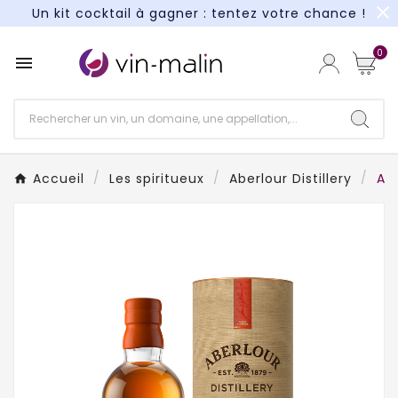
close
Un kit cocktail à gagner : tentez votre chance !
Paiement en 3X et 4X sans frais*
0

Un kit cocktail à gagner : tentez votre chance !
Paiement en 3X et 4X sans frais*
Accueil
Les spiritueux
Aberlour Distillery
Ab