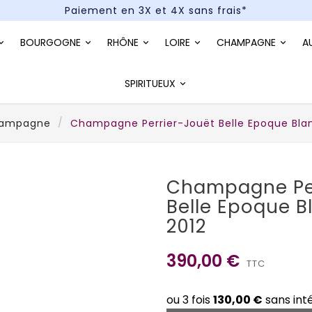
Paiement en 3X et 4X sans frais*
Un kit cocktail à gagner : tentez votre chance !
BOURGOGNE
RHÔNE
LOIRE
CHAMPAGNE
A
Paiement en 3X et 4X sans frais*
SPIRITUEUX
ampagne
Champagne Perrier-Jouët Belle Epoque Blan
Champagne Per
Belle Epoque B
2012
390,00 €
TTC