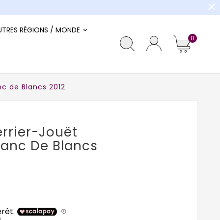
close
UTRES RÉGIONS / MONDE
0
c de Blancs 2012
rier-Jouët
lanc De Blancs