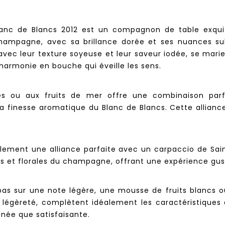
nc de Blancs 2012 est un compagnon de table exquis,
ampagne, avec sa brillance dorée et ses nuances su
, avec leur texture soyeuse et leur saveur iodée, se mar
harmonie en bouche qui éveille les sens.
ffes ou aux fruits de mer offre une combinaison parf
la finesse aromatique du Blanc de Blancs. Cette alliance
lement une alliance parfaite avec un carpaccio de Sain
 et florales du champagne, offrant une expérience gustat
epas sur une note légère, une mousse de fruits blancs 
ur légèreté, complètent idéalement les caractéristiques
finée que satisfaisante.