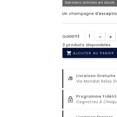
Derniers articles en stock
Un
champagne
d'exceptio
QUANTITÉ
3 produits disponibles

AJOUTER AU PANIER
Livraison Gratuite
Via Mondial Relay 
Programme Fidélit
Cagnottez À Cha
Livraison Express