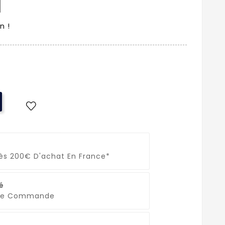
n !
Dès 200€ D'achat En France*
é
que Commande