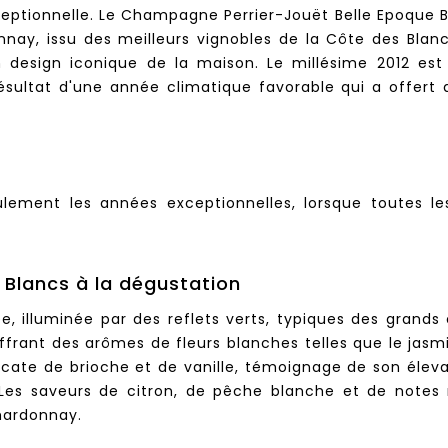
ceptionnelle.
Le Champagne Perrier-Jouët Belle Epoque B
nnay, issu des meilleurs vignobles de la Côte des Blan
 design iconique de la maison. Le millésime 2012 est 
résultat d'une année climatique favorable qui a offert 
ulement les années exceptionnelles, lorsque toutes l
 Blancs à la dégustation
, illuminée par des reflets verts, typiques des grand
offrant des arômes de fleurs blanches telles que le jasm
élicate de brioche et de vanille, témoignage de son él
Les saveurs de citron, de pêche blanche et de notes
chardonnay.