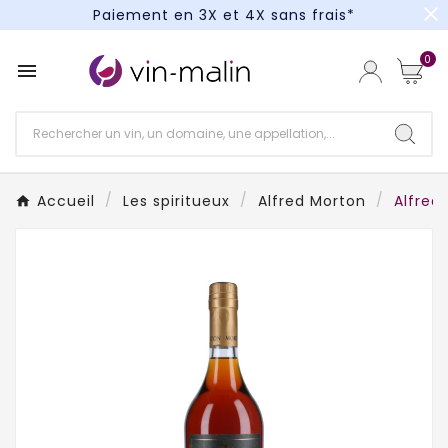
close
Paiement en 3X et 4X sans frais*
Un kit cocktail à gagner : tentez votre chance !
0

Paiement en 3X et 4X sans frais*
Accueil
Les spiritueux
Alfred Morton
Alfred