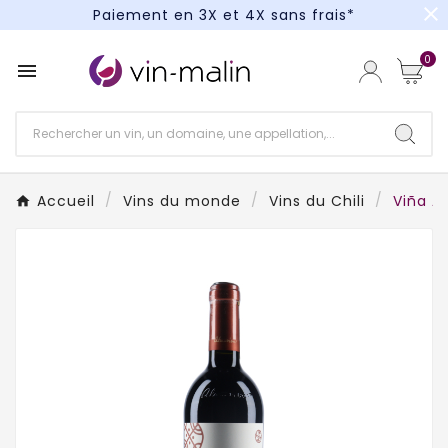
close
Paiement en 3X et 4X sans frais*
Un kit cocktail à gagner : tentez votre chance !
0

Paiement en 3X et 4X sans frais*
Accueil
Vins du monde
Vins du Chili
Viña A