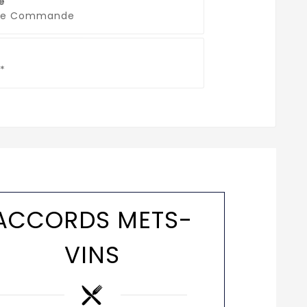
é
que Commande
*
ACCORDS METS-
VINS