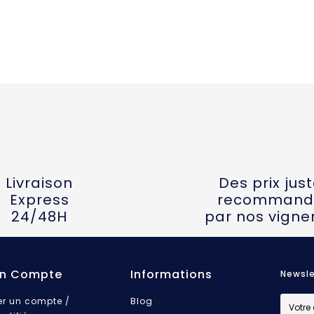
Livraison
Des prix jus
Express
recommand
24/48H
par nos vigne
n Compte
Informations
Newsle
er un compte /
Blog