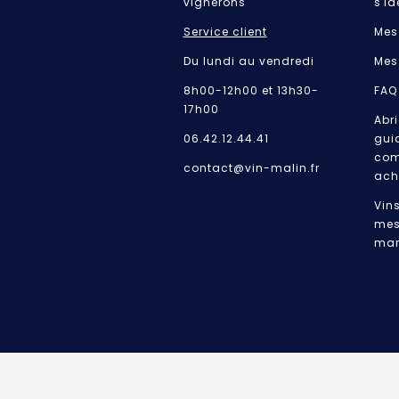
vignerons
s'id
Service client
Mes
Du lundi au vendredi
Mes
8h00-12h00 et 13h30-
FAQ
17h00
Abri
06.42.12.44.41
gui
com
contact@vin-malin.fr
ach
Vin
mes
mar