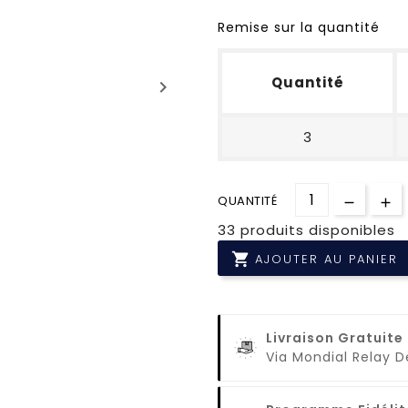
Remise sur la quantité
Quantité
keyboard_arrow_right
3
QUANTITÉ
33 produits disponibles

AJOUTER AU PANIER
Livraison Gratuite
Via Mondial Relay 