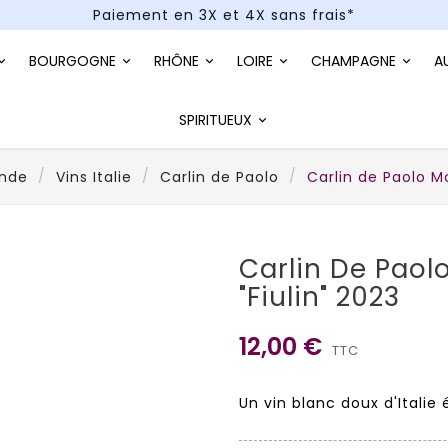
Paiement en 3X et 4X sans frais*
Un kit cocktail à gagner : tentez votre chance !
BOURGOGNE
RHÔNE
LOIRE
CHAMPAGNE
A
Paiement en 3X et 4X sans frais*
SPIRITUEUX
onde
Vins Italie
Carlin de Paolo
Carlin de Paolo Mo
Carlin De Paol
"Fiulin" 2023
12,00 €
TTC
Un vin blanc doux d'Italie 