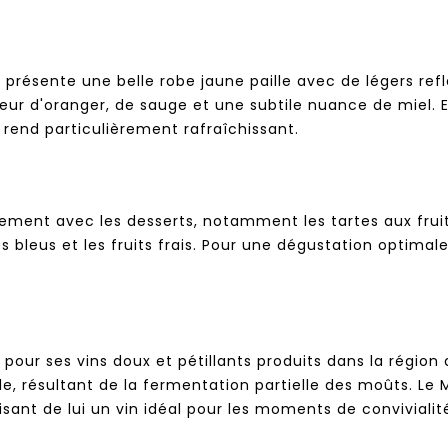
3 présente une belle robe jaune paille avec de légers refle
leur d'oranger, de sauge et une subtile nuance de miel.
e rend particulièrement rafraîchissant.
tement avec les desserts, notamment les tartes aux fruits,
leus et les fruits frais. Pour une dégustation optimale
pour ses vins doux et pétillants produits dans la région 
lle, résultant de la fermentation partielle des moûts. Le
aisant de lui un vin idéal pour les moments de convivialit