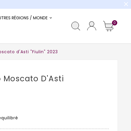
close
UTRES RÉGIONS / MONDE
0
scato d'Asti "Fiulin" 2023
o Moscato D'Asti
équilibré