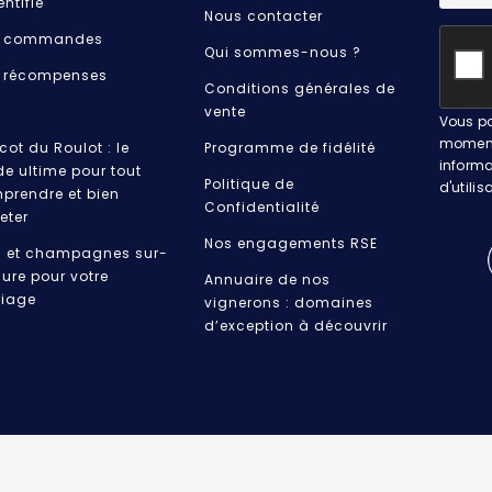
entifié
Nous contacter
 commandes
Qui sommes-nous ?
 récompenses
Conditions générales de
vente
Vous po
moment.
cot du Roulot : le
Programme de fidélité
informa
de ultime pour tout
Politique de
d'utilis
prendre et bien
Confidentialité
eter
Nos engagements RSE
s et champagnes sur-
ure pour votre
Annuaire de nos
iage
vignerons : domaines
d’exception à découvrir