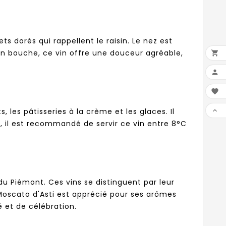
ts dorés qui rappellent le raisin. Le nez est
 En bouche, ce vin offre une douceur agréable,




 les pâtisseries à la crème et les glaces. Il
, il est recommandé de servir ce vin entre 8°C
du Piémont. Ces vins se distinguent par leur
 Moscato d'Asti est apprécié pour ses arômes
é et de célébration.