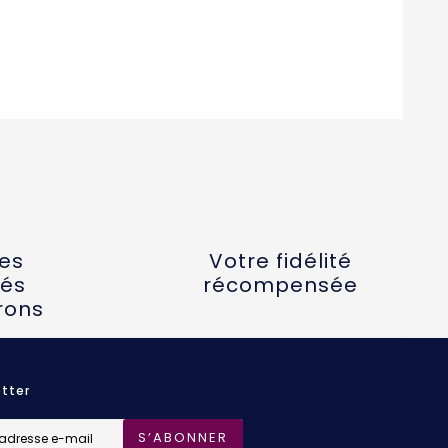
tes
Votre fidélité
és
récompensée
rons
tter
S’ABONNER