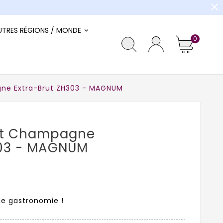
close
UTRES RÉGIONS / MONDE
0
ne Extra-Brut ZH303 - MAGNUM
et Champagne
303 - MAGNUM
de gastronomie !