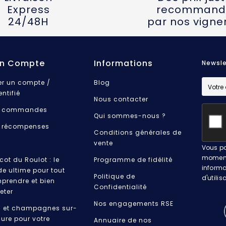
Express
recommand
24/48H
par nos vigne
n Compte
Informations
Newsle
er un compte /
Blog
entifié
Nous contacter
 commandes
Qui sommes-nous ?
 récompenses
Conditions générales de
vente
Vous po
moment.
cot du Roulot : le
Programme de fidélité
informa
de ultime pour tout
Politique de
d'utilis
prendre et bien
Confidentialité
eter
Nos engagements RSE
s et champagnes sur-
ure pour votre
Annuaire de nos