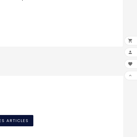




ES ARTICLES