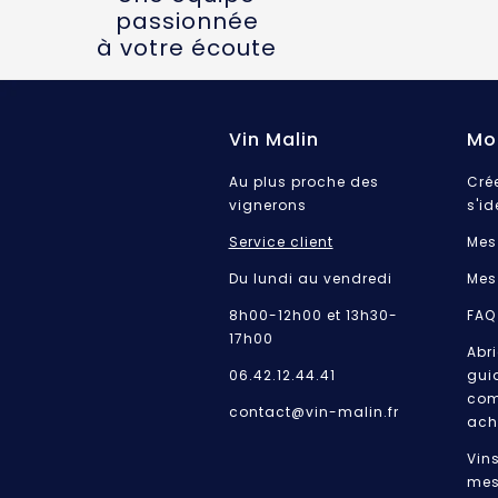
passionnée
à votre écoute
Vin Malin
Mo
Au plus proche des
Cré
vignerons
s'id
Service client
Mes
Du lundi au vendredi
Mes
8h00-12h00 et 13h30-
FAQ
17h00
Abri
06.42.12.44.41
gui
com
contact@vin-malin.fr
ach
Vin
mes