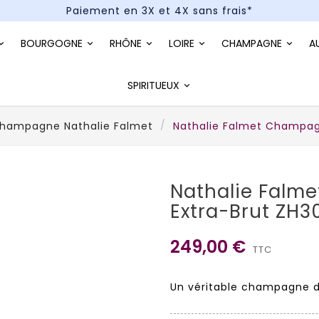
Paiement en 3X et 4X sans frais*
Un kit cocktail à gagner : tentez votre chance !
BOURGOGNE
RHÔNE
LOIRE
CHAMPAGNE
A
Paiement en 3X et 4X sans frais*
SPIRITUEUX
hampagne Nathalie Falmet
Nathalie Falmet Champag
Nathalie Falm
Extra-Brut ZH
249,00 €
TTC
Un véritable champagne 