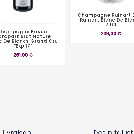
Champagne Ruinart
Ruinart Blanc De Bla
2010
Champagne Pascal
239,00 €
grapart Brut Nature
c De Blancs Grand Cru
"Exp.17"
261,00 €
Livraison
Des prix jus