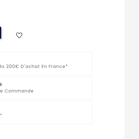
Dès 200€ D'achat En France*
é
que Commande
*