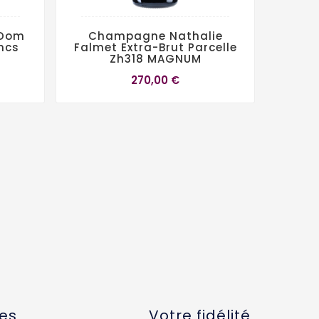
 Dom
Champagne Nathalie
ncs
Falmet Extra-Brut Parcelle
Zh318 MAGNUM
Ch
270,00 €
Falm
Ex
tes
Votre fidélité