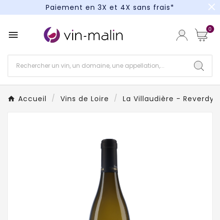
close
Paiement en 3X et 4X sans frais*
Un kit cocktail à gagner : tentez votre chance !
0

Paiement en 3X et 4X sans frais*
Accueil
Vins de Loire
La Villaudière - Reverdy &