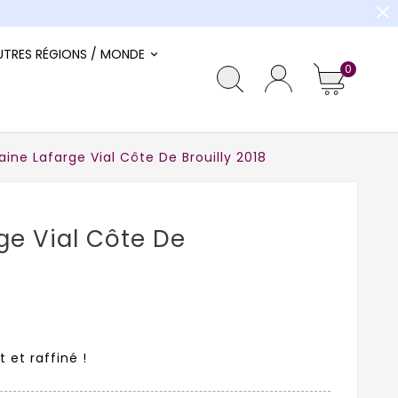
close
UTRES RÉGIONS / MONDE
0
ine Lafarge Vial Côte De Brouilly 2018
e Vial Côte De
 et raffiné !