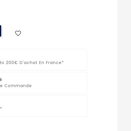
Dès 200€ D'achat En France*
é
que Commande
*