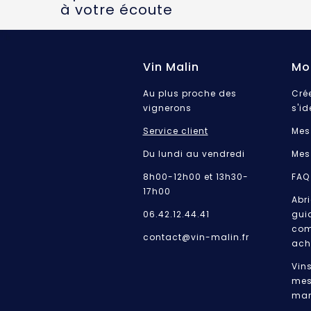
à votre écoute
Vin Malin
Mo
Au plus proche des
Cré
vignerons
s'id
Service client
Mes
Du lundi au vendredi
Mes
8h00-12h00 et 13h30-
FAQ
17h00
Abri
06.42.12.44.41
gui
com
contact@vin-malin.fr
ach
Vin
mes
mar