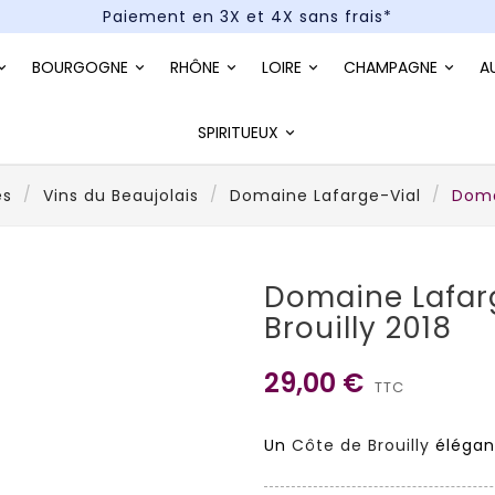
Paiement en 3X et 4X sans frais*
Un kit cocktail à gagner : tentez votre chance !
BOURGOGNE
RHÔNE
LOIRE
CHAMPAGNE
A
Paiement en 3X et 4X sans frais*
SPIRITUEUX
es
Vins du Beaujolais
Domaine Lafarge-Vial
Doma
Domaine Lafarg
Brouilly 2018
29,00 €
TTC
Un
Côte de Brouilly
élégant