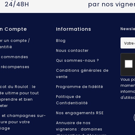
24/48H
par nos vigne
n Compte
Informations
Newsle
er un compte /
Blog
entifié
Nous contacter
 commandes
Qui sommes-nous ?
 récompenses
Conditions générales de
vente
Vous po
moment.
cot du Roulot : le
Programme de fidélité
informa
de ultime pour tout
Politique de
d'utilis
prendre et bien
Confidentialité
eter
Nos engagements RSE
s et champagnes sur-
ure pour votre
Annuaire de nos
iage
vignerons : domaines