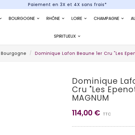
Paiement en 3X et 4X sans frais*
Un kit cocktail à gagner : tentez votre chance !
BOURGOGNE
RHÔNE
LOIRE
CHAMPAGNE
A
Paiement en 3X et 4X sans frais*
SPIRITUEUX
e Bourgogne
Dominique Lafon Beaune 1er Cru "Les Ep
Dominique Laf
Cru "Les Epeno
MAGNUM
114,00 €
TTC