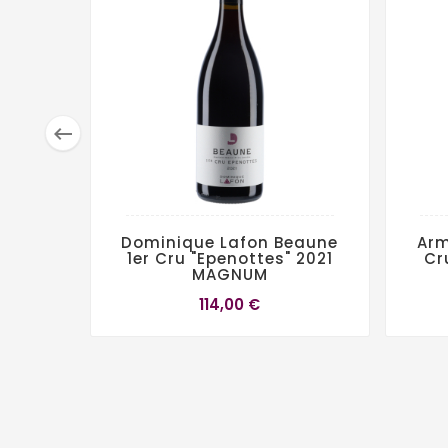

Dominique Lafon Beaune
Arm
1er Cru "Epenottes" 2021
Cr
MAGNUM
114,00 €