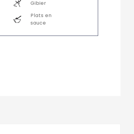
Gibier
Plats en
sauce