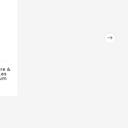

re &
Les
num