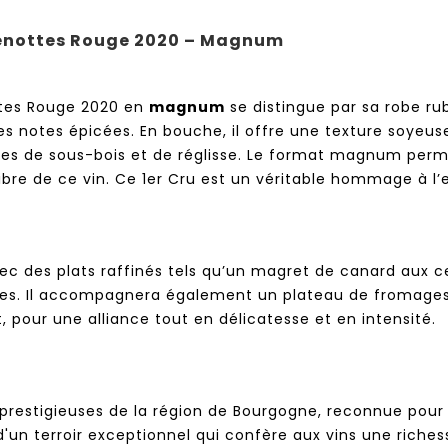
penottes Rouge 2020 – Magnum
ttes Rouge 2020 en
magnum
se distingue par sa robe ru
les notes épicées. En bouche, il offre une texture soyeu
ces de sous-bois et de réglisse. Le format magnum perme
ibre de ce vin. Ce 1er Cru est un véritable hommage à l’
 des plats raffinés tels qu’un magret de canard aux ce
s. Il accompagnera également un plateau de fromages af
pour une alliance tout en délicatesse et en intensité.
s prestigieuses de la région de Bourgogne, reconnue pour
'un terroir exceptionnel qui confère aux vins une riche