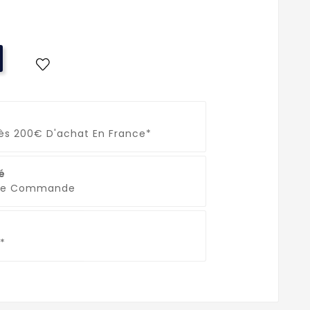
Dès 200€ D'achat En France*
é
que Commande
*