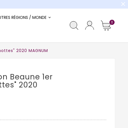
close
UTRES RÉGIONS / MONDE
0
enottes" 2020 MAGNUM
on Beaune 1er
ttes" 2020