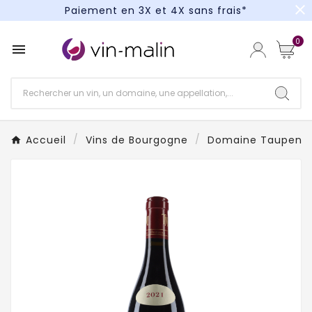
close
Paiement en 3X et 4X sans frais*
Un kit cocktail à gagner : tentez votre chance !
0

Paiement en 3X et 4X sans frais*
Accueil
Vins de Bourgogne
Domaine Taupeno