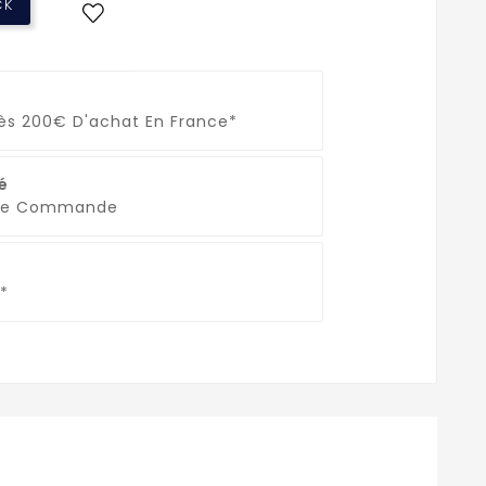
CK
Dès 200€ D'achat En France*
é
que Commande
*