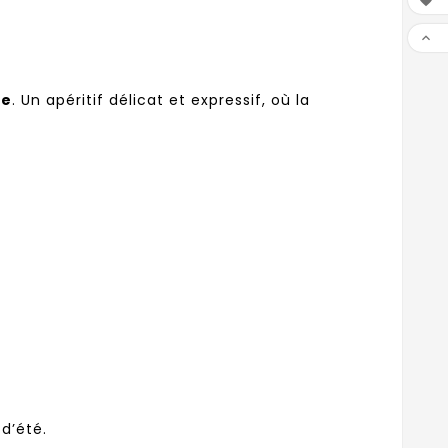


ge
. Un apéritif délicat et expressif, où la
 d’été.