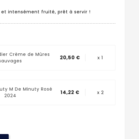
é et intensément fruité, prêt à servir !
dier Crème de Mûres
20,50 €
x 1
sauvages
uty M De Minuty Rosé
14,22 €
x 2
2024