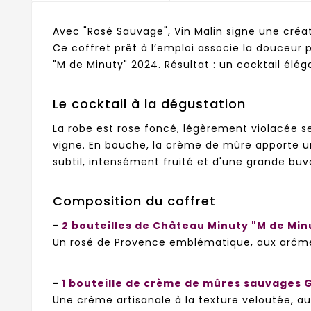
Avec "Rosé Sauvage", Vin Malin signe une créat
Ce coffret prêt à l’emploi associe la douceur 
"M de Minuty" 2024. Résultat : un cocktail éléga
Le cocktail à la dégustation
La robe est rose foncé, légèrement violacée s
vigne. En bouche, la crème de mûre apporte un
subtil, intensément fruité et d'une grande buva
Composition du coffret
-
2 bouteilles de Château Minuty "M de Min
Un rosé de Provence emblématique, aux arômes 
-
1 bouteille de crème de mûres sauvages 
Une crème artisanale à la texture veloutée, au