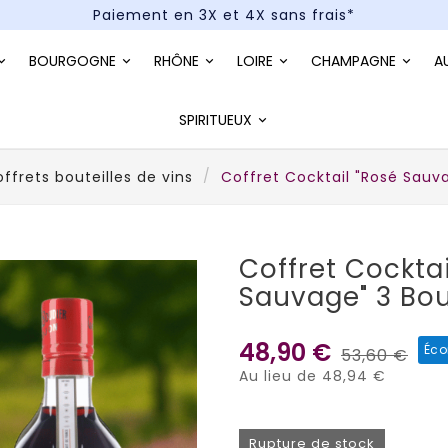
Paiement en 3X et 4X sans frais*
Un kit cocktail à gagner : tentez votre chance !
BOURGOGNE
RHÔNE
LOIRE
CHAMPAGNE
A
Paiement en 3X et 4X sans frais*
SPIRITUEUX
ffrets bouteilles de vins
Coffret Cocktail "Rosé Sauva
Coffret Cocktai
Sauvage" 3 Bou
48,90 €
Éco
53,60 €
Au lieu de 48,94 €
Rupture de stock