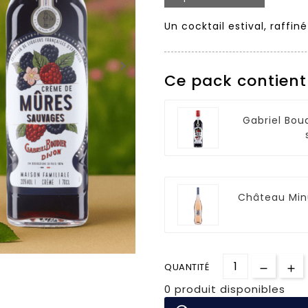
Un cocktail estival, raffin
keyboard_arrow_right
Ce pack contient
Gabriel Bou
Château Min
QUANTITÉ
0 produit disponibles