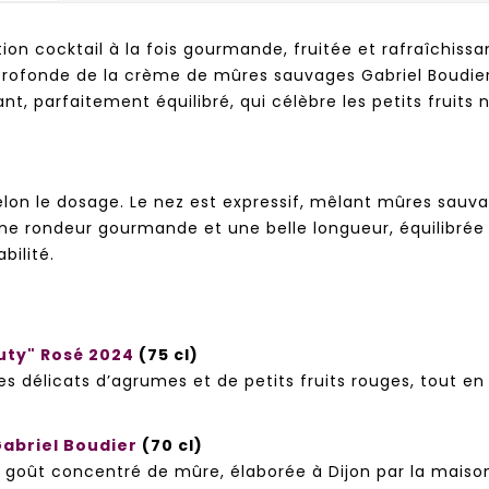
ion cocktail à la fois gourmande, fruitée et rafraîchissa
profonde de la crème de mûres sauvages Gabriel Boudier 
nt, parfaitement équilibré, qui célèbre les petits fruits 
elon le dosage. Le nez est expressif, mêlant mûres sauv
e rondeur gourmande et une belle longueur, équilibrée p
bilité.
uty" Rosé 2024
(75 cl)
délicats d’agrumes et de petits fruits rouges, tout en 
Gabriel Boudier
(70 cl)
 goût concentré de mûre, élaborée à Dijon par la maison