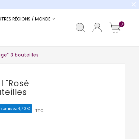
close
UTRES RÉGIONS / MONDE
0
ge" 3 bouteilles
l "Rosé
teilles
nomisez 4,70 €
TTC