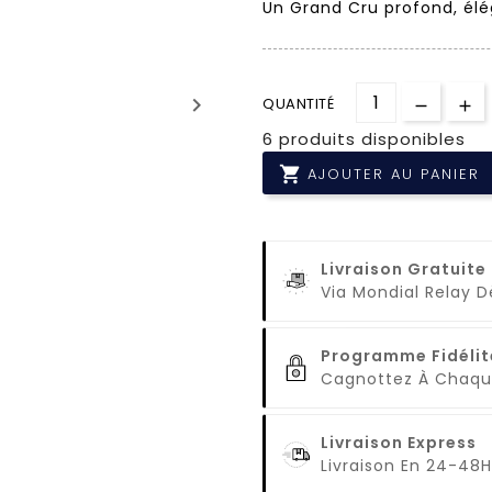
Un Grand Cru profond, élég
keyboard_arrow_right
QUANTITÉ
6 produits disponibles

AJOUTER AU PANIER
Livraison Gratuite
Via Mondial Relay 
Programme Fidélit
Cagnottez À Cha
Livraison Express
Livraison En 24-48H