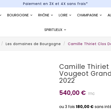
Paiement en 3X et 4X sans frais*
Un kit cocktail à gagner : tentez votre chance !
BOURGOGNE
RHÔNE
LOIRE
CHAMPAGNE
A
Paiement en 3X et 4X sans frais*
SPIRITUEUX
Les domaines de Bourgogne
Camille Thiriet Clos
Camille Thiriet
Vougeot Grand
2022
540,00 €
TTC