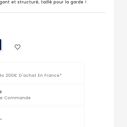
ant et structuré, taillé pour la garde !
Dès 200€ D'achat En France*
é
que Commande
*