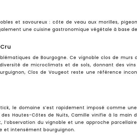
bles et savoureux : côte de veau aux morilles, pigeon rô
 également une cuisine gastronomique végétale à base d
Cru
mblématiques de Bourgogne. Ce vignoble clos de murs de
 diversité de microclimats et de sols, donnant des vins
bourguignon, Clos de Vougeot reste une référence inco
ittick, le domaine s’est rapidement imposé comme une
des Hautes-Côtes de Nuits, Camille vinifie à la main d
, l’observation du vignoble et une approche parcellair
ère et intensément bourguignon.