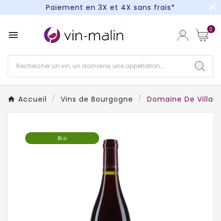
close
Paiement en 3X et 4X sans frais*
Un kit cocktail à gagner : tentez votre chance !
0

Paiement en 3X et 4X sans frais*
Accueil
Vins de Bourgogne
Domaine De Villai
Bio