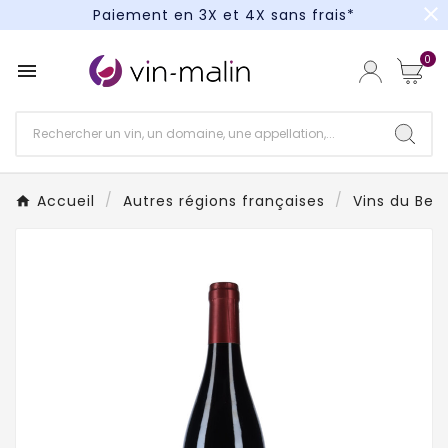
close
Paiement en 3X et 4X sans frais*
Un kit cocktail à gagner : tentez votre chance !
0

Paiement en 3X et 4X sans frais*
Accueil
Autres régions françaises
Vins du Beau