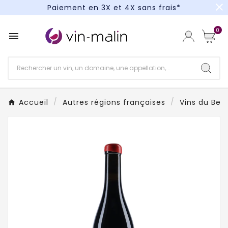
close
Paiement en 3X et 4X sans frais*
Un kit cocktail à gagner : tentez votre chance !
0

Paiement en 3X et 4X sans frais*
Accueil
Autres régions françaises
Vins du Beau