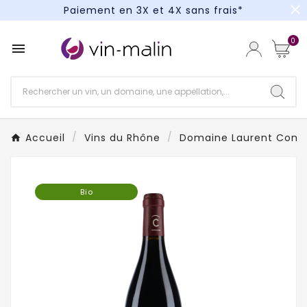
close
Paiement en 3X et 4X sans frais*
Un kit cocktail à gagner : tentez votre chance !
0

Paiement en 3X et 4X sans frais*
Accueil
Vins du Rhône
Domaine Laurent Comb
Bio