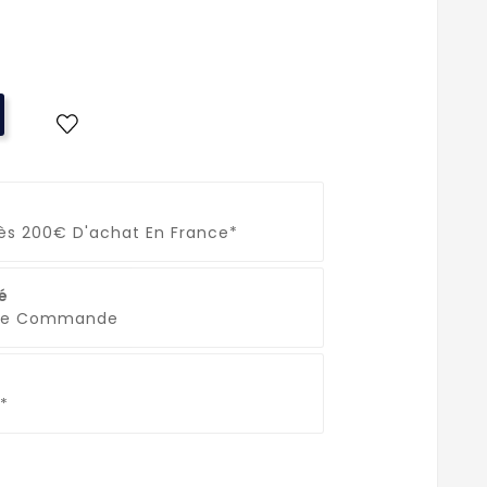
Dès 200€ D'achat En France*
é
que Commande
*