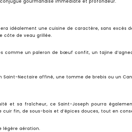
ui conjugue gourmandise immédiate et profondeur.
ra idéalement une cuisine de caractère, sans excès de
e côte de veau grillée.
és comme un paleron de bœuf confit, un tajine d’agnea
n Saint-Nectaire affiné, une tomme de brebis ou un Can
ruité et sa fraîcheur, ce Saint-Joseph pourra égaleme
 cuir fin, de sous-bois et d’épices douces, tout en con
 légère aération.