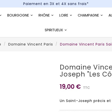
Paiement en 3X et 4X sans frais*
Un kit cocktail à gagner : tentez votre chance !
BOURGOGNE
RHÔNE
LOIRE
CHAMPAGNE
A
Paiement en 3X et 4X sans frais*
SPIRITUEUX
e
Domaine Vincent Paris
Domaine Vincent Paris Sai
Domaine Vincen
Joseph "Les Cô
19,00 €
TTC
Un Saint-Joseph précis et 