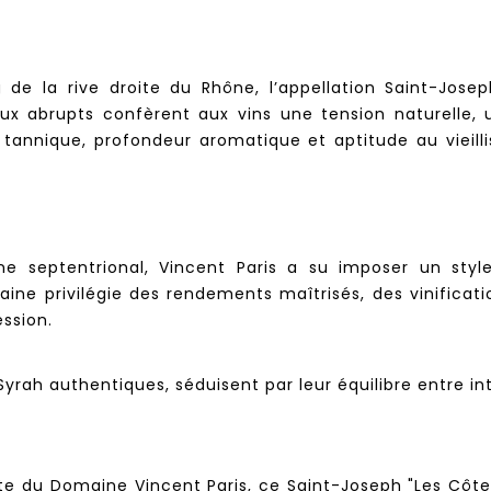
g de la rive droite du Rhône, l’appellation Saint-Jos
eaux abrupts confèrent aux vins une tension naturelle, 
e tannique, profondeur aromatique et aptitude au vieil
e septentrional, Vincent Paris a su imposer un style
aine privilégie des rendements maîtrisés, des vinifica
ession.
rah authentiques, séduisent par leur équilibre entre int
nte du Domaine Vincent Paris, ce Saint-Joseph "Les Côte