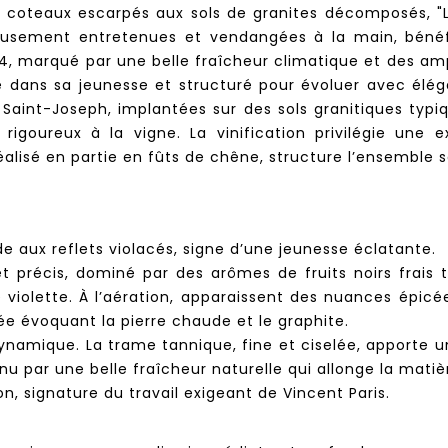
es coteaux escarpés aux sols de granites décomposés, "
neusement entretenues et vendangées à la main, bénéf
, marqué par une belle fraîcheur climatique et des ampl
le dans sa jeunesse et structuré pour évoluer avec élé
n Saint-Joseph, implantées sur des sols granitiques typi
igoureux à la vigne. La vinification privilégie une 
alisé en partie en fûts de chêne, structure l’ensemble s
de aux reflets violacés, signe d’une jeunesse éclatante.
récis, dominé par des arômes de fruits noirs frais tel
 violette. À l’aération, apparaissent des nuances épicée
mée évoquant la pierre chaude et le graphite.
dynamique. La trame tannique, fine et ciselée, apporte 
u par une belle fraîcheur naturelle qui allonge la matiè
on, signature du travail exigeant de Vincent Paris.