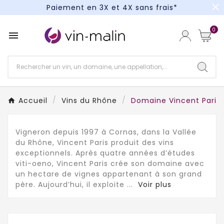
close
Paiement en 3X et 4X sans frais*
Un kit cocktail à gagner : tentez votre chance !
0

Paiement en 3X et 4X sans frais*
Accueil
Vins du Rhône
Domaine Vincent Paris
Vigneron depuis 1997 à Cornas, dans la Vallée
du Rhône, Vincent Paris produit des vins
exceptionnels. Après quatre années d’études
viti-oeno, Vincent Paris crée son domaine avec
un hectare de vignes appartenant à son grand
père. Aujourd’hui, il exploite
...
Voir plus