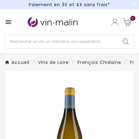
close
Paiement en 3X et 4X sans frais*
Un kit cocktail à gagner : tentez votre chance !
0

Paiement en 3X et 4X sans frais*
Accueil
Vins de Loire
François Chidaine
Fra