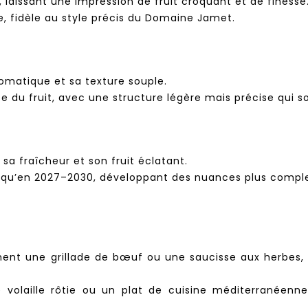
 laissant une impression de fruit croquant et de finesse
, fidèle au style précis du Domaine Jamet.
romatique et sa texture souple.
ise du fruit, avec une structure légère mais précise qui s
sa fraîcheur et son fruit éclatant.
squ’en 2027–2030, développant des nuances plus complex
 une grillade de bœuf ou une saucisse aux herbes, d
 volaille rôtie ou un plat de cuisine méditerranéen