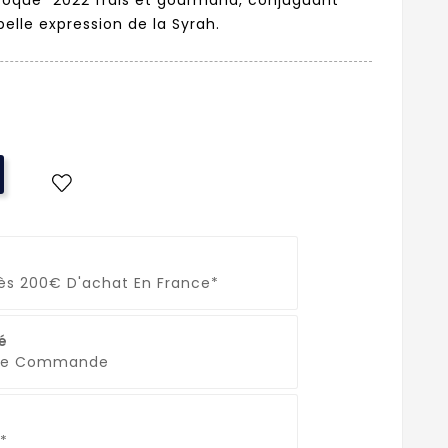
belle expression de la Syrah.
Dès 200€ D'achat En France*
é
que Commande
*