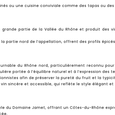
inés ou une cuisine conviviale comme des tapas ou des 
 grande partie de la Vallée du Rhône et produit des vi
a partie nord de l’appellation, offrent des profils épicé
nable du Rhône nord, particulièrement reconnu pour s
ière portée à l’équilibre naturel et à l’expression des ter
ionnistes afin de préserver la pureté du fruit et la typic
in sincère et accessible, qui reflète le style élégant e
tyle du Domaine Jamet, offrant un Côtes-du-Rhône expre
cée.