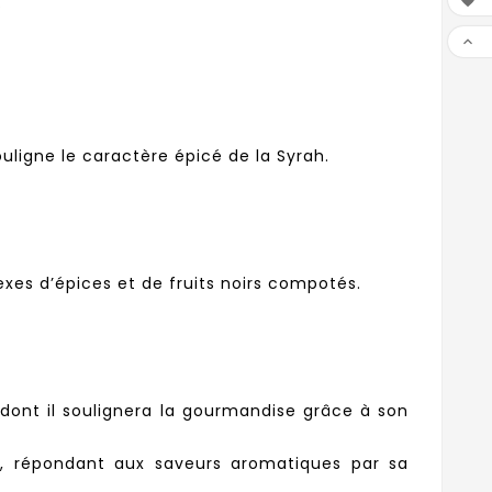

.

ouligne le caractère épicé de la Syrah.
es d’épices et de fruits noirs compotés.
ont il soulignera la gourmandise grâce à son
ne, répondant aux saveurs aromatiques par sa