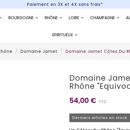
Paiement en 3X et 4X sans frais*
Un kit cocktail à gagner : tentez votre chance !
BOURGOGNE
RHÔNE
LOIRE
CHAMPAGNE
A
Paiement en 3X et 4X sans frais*
SPIRITUEUX
Rhône
Domaine Jamet
Domaine Jamet Côtes Du Rh
Domaine Jame
Rhône "Equivo
54,00 €
TTC
Derniers articles en stock
Un Côtes-du-Rhône "Équiv