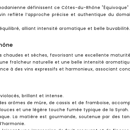
 rhodanienne définissent ce Côtes-du-Rhône "Équivoque
 vin reflète l’approche précise et authentique du dom
uilibré, alliant intensité aromatique et belle buvabilité
Rhône
 chaudes et sèches, favorisant une excellente maturité 
 une fraîcheur naturelle et une belle intensité aromatiqu
ce à des vins expressifs et harmonieux, associant conce
iolacés, brillant et intense.
 des arômes de mûre, de cassis et de framboise, accompa
douces et une légère touche fumée typique de la Syrah.
ue. La matière est gourmande, soutenue par des tanins 
d’harmonie.