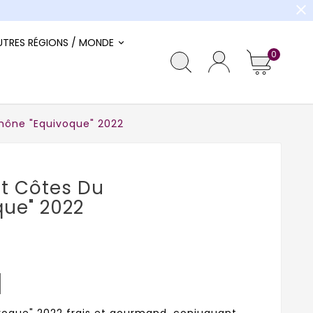
close
UTRES RÉGIONS / MONDE
0
ône "Equivoque" 2022
t Côtes Du
que" 2022
oque" 2022 frais et gourmand, conjuguant