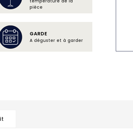
température de la
pièce
GARDE
A déguster et à garder
it