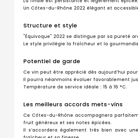
La finale est persistante et légèrement épicée,
Un Côtes-du-Rhône 2022 élégant et accessible
Structure et style
"Équivoque" 2022 se distingue par sa pureté a
Le style privilégie la fraîcheur et la gourmand
Potentiel de garde
Ce vin peut être apprécié dès aujourd’hui pour 
Il pourra néanmoins évoluer favorablement ju
Température de service idéale : 15 à 16 °C.
Les meilleurs accords mets-vins
Ce Côtes-du-Rhône accompagnera parfaitement
fruit généreux et ses notes épicées.
Il s’accordera également très bien avec une
fraîcheur et sa finesse.