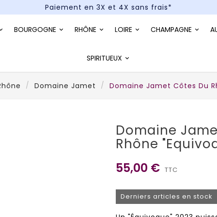
Paiement en 3X et 4X sans frais*
Un kit cocktail à gagner : tentez votre chance !
BOURGOGNE
RHÔNE
LOIRE
CHAMPAGNE
A
Paiement en 3X et 4X sans frais*
SPIRITUEUX
Rhône
Domaine Jamet
Domaine Jamet Côtes Du Rh
Domaine Jame
Rhône "Equivo
55,00 €
TTC
Derniers articles en stock
Un "Équivoque" 2023 puissa